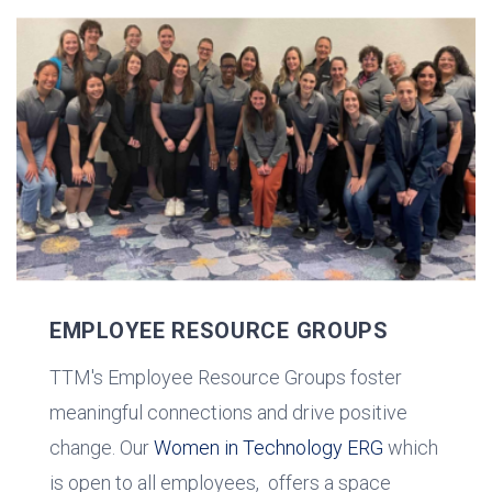
EMPLOYEE RESOURCE GROUPS
TTM's Employee Resource Groups foster
meaningful connections and drive positive
change. Our
Women in Technology ERG
which
is open to all employees, offers a space