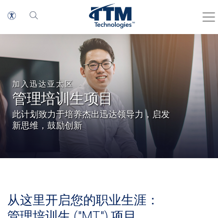
加入迅达亚太区
管理培训生项目
此计划致力于培养杰出迅达领导力，启发
新思维，鼓励创新
从这里开启您的职业生涯：
管理培训生 ("MT") 项目