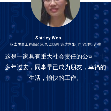
Shirley Wen
Johnny Lau
Jeson Wu
Daniel Gu
Allan Cai
亚太质量工程高级经理, 2008年迅达惠阳(HY)管理培训生
CQE 工程师, 2017年迅达惠阳(HY)管理培训生
质量经理, 2009年迅达苏州(SUZ)管理培训生
高级经理, 2008年迅达惠阳(HY)管理培训生
高级经理, 2010年迅达惠阳(HY)管理培训生
这是一家具有重大社会责任的公司。十
回想过去十年，非常感谢公司能够提供
在过去的十几年中，我非常感激公司的
作为2010MT，我很荣幸参加此培训计
最值得欣喜的一个变化从做人做事开
多年过去，同事早已成为朋友，幸福的
始，在工作后，会遇到很多困难，自己
一个自由、弹性的人员发展平台，能因
划，该计划为年轻人提供了一个很好的
培养，并为此而自豪，在这里我体验到
材施教，用其所长，让我在惠州安居乐
学习和提高自己的平台。我将是一个好
了成功、快乐的汗水。在即将到来的牛
可以独立地去分析、处理。
生活，愉快的工作。
年，我衷心希望我们的公司能够克服困
榜样，并支持新的MT/DT的培训。
业。
难，并取得更大的进步。