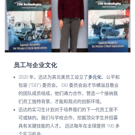
员工与企业文化
2020
年，迅达为其北美员工设立了
多元化
、公平和
包容
(
“
DEI
”
)
委员会。
DEI
委员会由才华横溢且敬业
的团队成员组成，他们通力合作，营造一个接纳我
们员工独特背景、才能和观点的创新环境。
迅达的实习生计划对于培养我们的下一代员工是不
可或缺的。我们与学校合作，挖掘顶尖学生并招募
具有关键技能的人才。
迅达每年在全球提供
100
多
个实习机会。