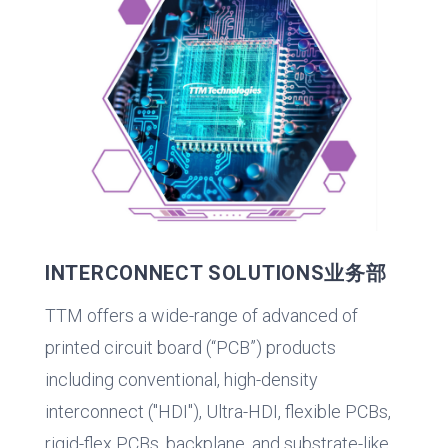
INTERCONNECT SOLUTIONS业务部
TTM offers a wide-range of advanced of
printed circuit board (“PCB”) products
including conventional, high-density
interconnect ("HDI"), Ultra-HDI, flexible PCBs,
rigid-flex PCBs, backplane, and substrate-like